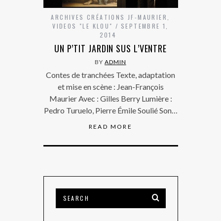
ARCHIVES CRÉATIONS JF-MAURIER
,
VIDEOS "LE KLOU"
SEPTEMBRE 1,
2014
UN P’TIT JARDIN SUS L’VENTRE
BY
ADMIN
Contes de tranchées Texte, adaptation
et mise en scène : Jean-François
Maurier Avec : Gilles Berry Lumière :
Pedro Turuelo, Pierre Émile Soulié Son…
READ MORE