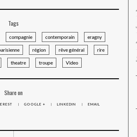
Tags
compagnie
contemporain
eragny
parisienne
région
rêve général
rire
theatre
troupe
Video
Share on
TEREST
GOOGLE +
LINKEDIN
EMAIL