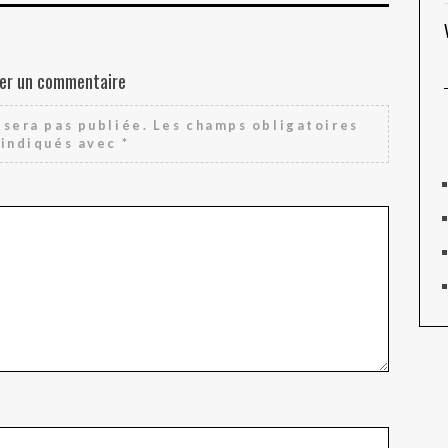
er un commentaire
sera pas publiée.
Les champs obligatoires
 indiqués avec
*