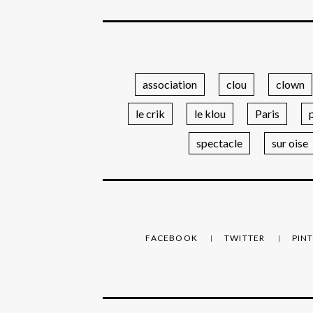
association
clou
clown
le crik
le klou
Paris
spectacle
sur oise
FACEBOOK
TWITTER
PIN